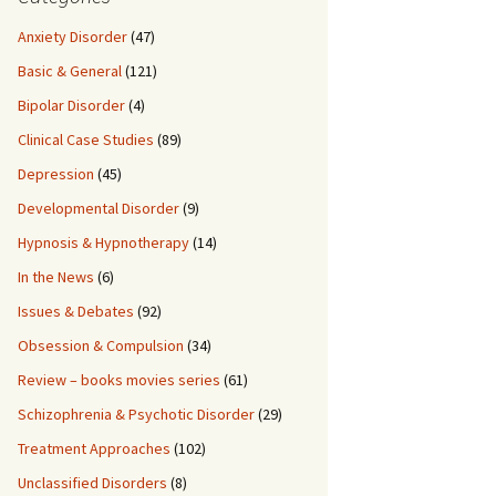
Anxiety Disorder
(47)
Basic & General
(121)
Bipolar Disorder
(4)
Clinical Case Studies
(89)
Depression
(45)
Developmental Disorder
(9)
Hypnosis & Hypnotherapy
(14)
In the News
(6)
Issues & Debates
(92)
Obsession & Compulsion
(34)
Review – books movies series
(61)
Schizophrenia & Psychotic Disorder
(29)
Treatment Approaches
(102)
Unclassified Disorders
(8)