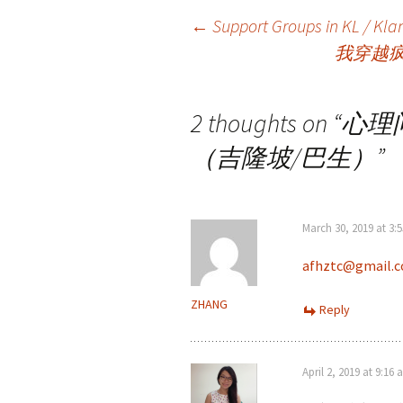
Post
←
Support Groups in KL / Klan
我穿越
navigation
2 thoughts on “
心理
（吉隆坡/巴生）
”
March 30, 2019 at 3:
afhztc@gmail.
ZHANG
Reply
April 2, 2019 at 9:16