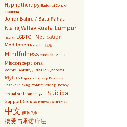
Hypnotherapy
Illusion of Control
Insomnia
Johor Bahru / Batu Pahat
Kuala Lumpur
Klang Valley
Medication
LGBTQ+
lesbian
Meditation
Metaphor 隐喻
Mindfulness
Mindfulness CBT
Misconceptions
Morbid Jealousy / Othello Syndrome
Myths
Negative Thinking
Parenting
Positive Thinking
Problem Solving Therapy
Suicidal
sexual preferance
Speed
Support Groups
Willingness
textbooks
中文
催眠
失眠
接受与承诺疗法