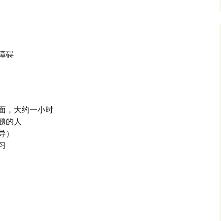
障碍
面，大约一小时
题的人
导）
习