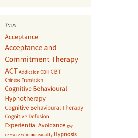
Tags
Acceptance
Acceptance and
Commitment Therapy
ACT
CBT
Addiction
CBH
Chinese Translation
Cognitive Behavioural
Hypnotherapy
Cognitive Behavioural Therapy
Cognitive Defusion
Experiential Avoidance
gay
Hypnosis
homosexuality
Grief & Loss