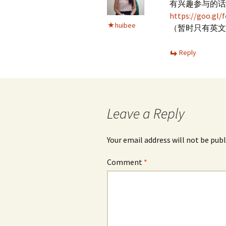
有兴趣参与的话
https://goo.g
huibee
（暂时只有英文
Reply
Leave a Reply
Your email address will not be publ
Comment
*