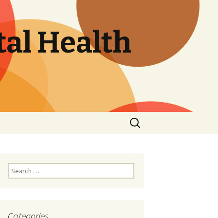
tal Health
Search
for:
Search
for:
Categories