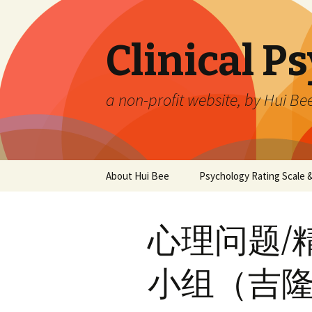
Clinical P
a non-profit website, by Hui Be
Skip
About Hui Bee
Psychology Rating Scale
to
content
心理问题/
小组（吉隆