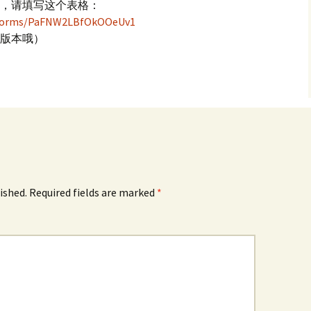
，请填写这个表格：
l/forms/PaFNW2LBfOkOOeUv1
版本哦）
ished.
Required fields are marked
*