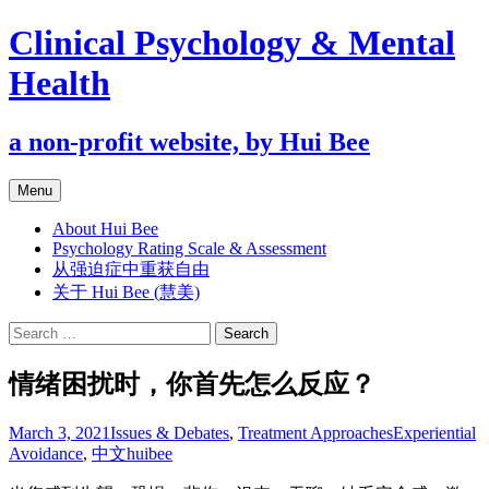
Clinical Psychology & Mental
Health
a non-profit website, by Hui Bee
Skip
Menu
to
content
About Hui Bee
Psychology Rating Scale & Assessment
从强迫症中重获自由
关于 Hui Bee (慧美)
Search
for:
情绪困扰时，你首先怎么反应？
March 3, 2021
Issues & Debates
,
Treatment Approaches
Experiential
Avoidance
,
中文
huibee