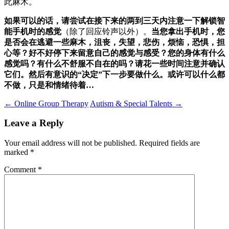
此麻木。
如果可以的话，请尝试在接下来的两到三天内注意一下解锁智
能手机时的感觉
（除了回应铃声以外）。
当您拿出手机时，您
是否会在逃避一些麻木，沮丧，失望，悲伤，烦恼，恐惧，担
心等？好不好停下来留意自己的感觉与感受？您的身体有什么
感觉吗？有什么不舒服不自在的吗？请花一些时间注意并确认
它们。然后有意识的“决定”下一步要做什么。或许可以什么都
不做，只是和情绪待着…
Post
←
Online Group Therapy
Autism & Special Talents
→
navigation
Leave a Reply
Your email address will not be published.
Required fields are
marked
*
Comment
*