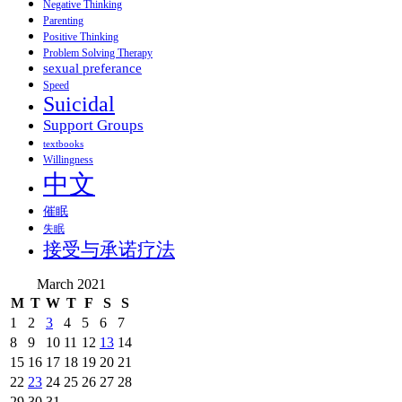
Negative Thinking
Parenting
Positive Thinking
Problem Solving Therapy
sexual preferance
Speed
Suicidal
Support Groups
textbooks
Willingness
中文
催眠
失眠
接受与承诺疗法
March 2021
M
T
W
T
F
S
S
1
2
3
4
5
6
7
8
9
10
11
12
13
14
15
16
17
18
19
20
21
22
23
24
25
26
27
28
29
30
31