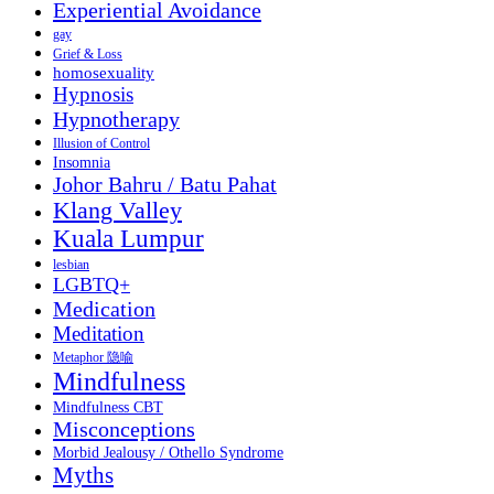
Experiential Avoidance
gay
Grief & Loss
homosexuality
Hypnosis
Hypnotherapy
Illusion of Control
Insomnia
Johor Bahru / Batu Pahat
Klang Valley
Kuala Lumpur
lesbian
LGBTQ+
Medication
Meditation
Metaphor 隐喻
Mindfulness
Mindfulness CBT
Misconceptions
Morbid Jealousy / Othello Syndrome
Myths