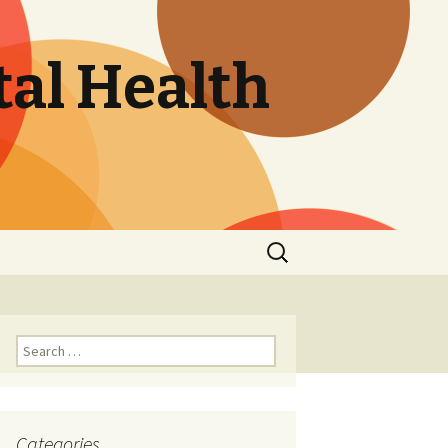
tal Health
Search
for:
Search
for:
Categories