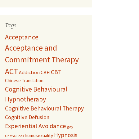
Tags
Acceptance
Acceptance and
Commitment Therapy
ACT
CBT
Addiction
CBH
Chinese Translation
Cognitive Behavioural
Hypnotherapy
Cognitive Behavioural Therapy
Cognitive Defusion
Experiential Avoidance
gay
Hypnosis
homosexuality
Grief & Loss