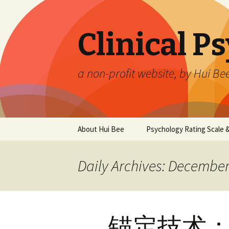
Clinical P
a non-profit website, by Hui Be
Skip
About Hui Bee
Psychology Rating Scale
to
content
Daily Archives: December
锚定技术