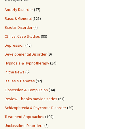
Anxiety Disorder
(47)
Basic & General
(121)
Bipolar Disorder
(4)
Clinical Case Studies
(89)
Depression
(45)
Developmental Disorder
(9)
Hypnosis & Hypnotherapy
(14)
In the News
(6)
Issues & Debates
(92)
Obsession & Compulsion
(34)
Review – books movies series
(61)
Schizophrenia & Psychotic Disorder
(29)
Treatment Approaches
(102)
Unclassified Disorders
(8)