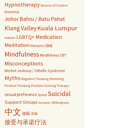
Hypnotherapy
Illusion of Control
Insomnia
Johor Bahru / Batu Pahat
Kuala Lumpur
Klang Valley
Medication
LGBTQ+
lesbian
Meditation
Metaphor 隐喻
Mindfulness
Mindfulness CBT
Misconceptions
Morbid Jealousy / Othello Syndrome
Myths
Negative Thinking
Parenting
Positive Thinking
Problem Solving Therapy
Suicidal
sexual preferance
Speed
Support Groups
Willingness
textbooks
中文
催眠
失眠
接受与承诺疗法