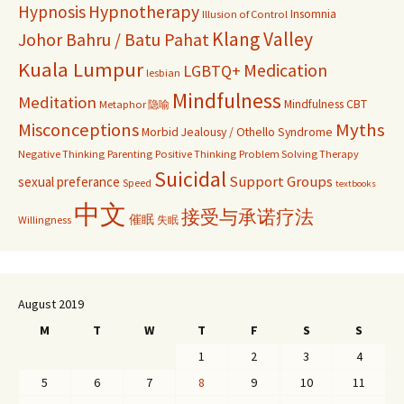
Hypnosis
Hypnotherapy
Insomnia
Illusion of Control
Klang Valley
Johor Bahru / Batu Pahat
Kuala Lumpur
Medication
LGBTQ+
lesbian
Mindfulness
Meditation
Mindfulness CBT
Metaphor 隐喻
Misconceptions
Myths
Morbid Jealousy / Othello Syndrome
Negative Thinking
Parenting
Positive Thinking
Problem Solving Therapy
Suicidal
Support Groups
sexual preferance
Speed
textbooks
中文
接受与承诺疗法
催眠
Willingness
失眠
August 2019
M
T
W
T
F
S
S
1
2
3
4
5
6
7
8
9
10
11