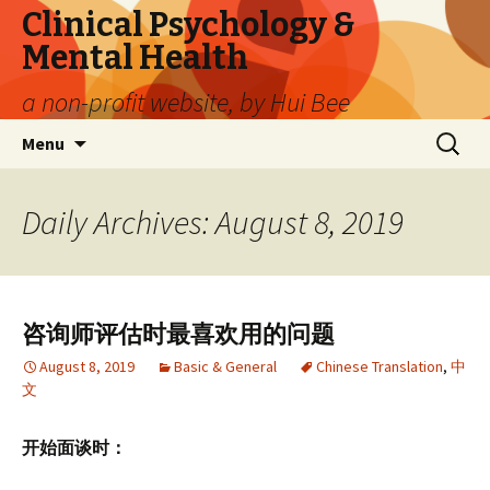
Clinical Psychology &
Mental Health
a non-profit website, by Hui Bee
Skip
Search
Menu
to
for:
content
Daily Archives: August 8, 2019
咨询师评估时最喜欢用的问题
August 8, 2019
Basic & General
Chinese Translation
,
中
文
开始面谈时：