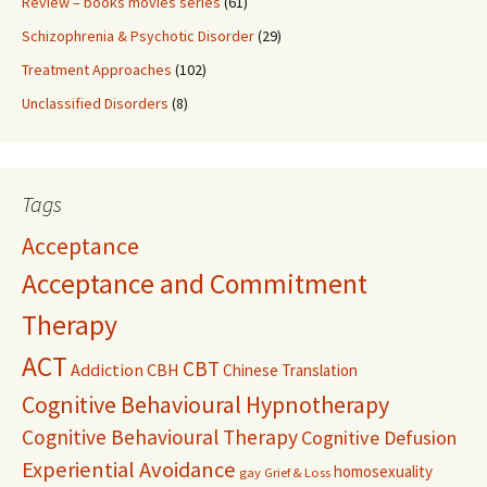
Review – books movies series
(61)
Schizophrenia & Psychotic Disorder
(29)
Treatment Approaches
(102)
Unclassified Disorders
(8)
Tags
Acceptance
Acceptance and Commitment
Therapy
ACT
CBT
Addiction
CBH
Chinese Translation
Cognitive Behavioural Hypnotherapy
Cognitive Behavioural Therapy
Cognitive Defusion
Experiential Avoidance
homosexuality
gay
Grief & Loss