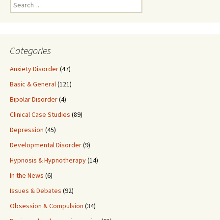
Search
for:
Categories
Anxiety Disorder
(47)
Basic & General
(121)
Bipolar Disorder
(4)
Clinical Case Studies
(89)
Depression
(45)
Developmental Disorder
(9)
Hypnosis & Hypnotherapy
(14)
In the News
(6)
Issues & Debates
(92)
Obsession & Compulsion
(34)